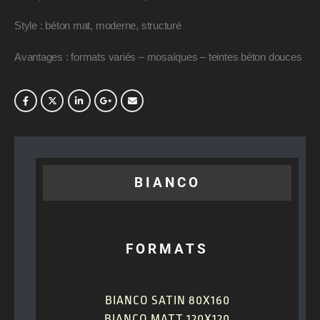
Style : béton mat, moderne, structuré
Avantages : formats variés – mosaïques – teintes béton douces
BIANCO
FORMATS
BIANCO SATIN 80X160
BIANCO MATT 120X120