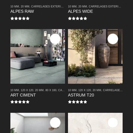
10 MM
,
20 MM
,
CARRELAGES EXTERIEURS
10 MM
,
CARRELAGES INTERIEURS
,
20 MM
,
CARRELAGES EXTERIEURS
,
MODERNE
,
CA
ALPES RAW
ALPES WIDE
0
sur 5
0
sur 5
10 MM
,
120 X 120
,
20 MM
,
80 X 160
,
CARRELAGES EXTERIEURS
10 MM
,
120 X 120
,
20 MM
,
CARRELAGES INTERIEUR
,
CARRELAGES EXTERIEURS
ART CIMENT
ASTRUM T20
0
sur 5
0
sur 5