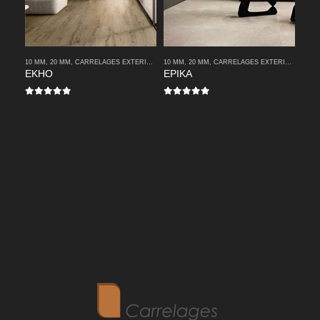
10 MM
,
20 MM
,
CARRELAGES EXTERIEURS
10 MM
,
CARRELAGES INTERIEURS
,
20 MM
,
CARRELAGES EXTERIEURS
,
IMITATION PARQ
,
CA
EKHO
EPIKA
0
sur 5
0
sur 5