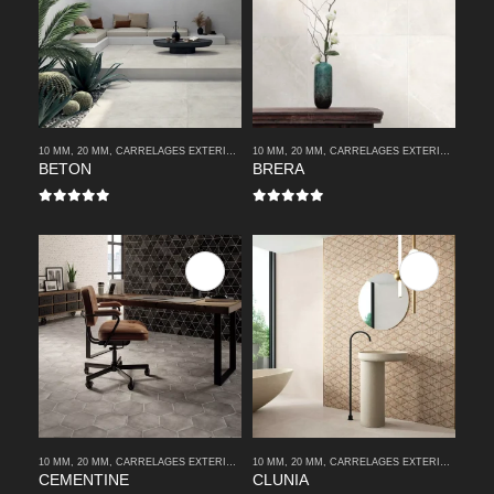
10 MM
,
20 MM
,
CARRELAGES EXTERIEURS
10 MM
,
CARRELAGES INTERIEURS
,
20 MM
,
CARRELAGES EXTERIEURS
,
MODERNE
,
CA
BETON
BRERA
0
sur 5
0
sur 5
10 MM
,
20 MM
,
CARRELAGES EXTERIEURS
10 MM
,
CARRELAGES INTERIEURS
,
20 MM
,
CARRELAGES EXTERIEURS
,
MODERNE
,
CA
CEMENTINE
CLUNIA