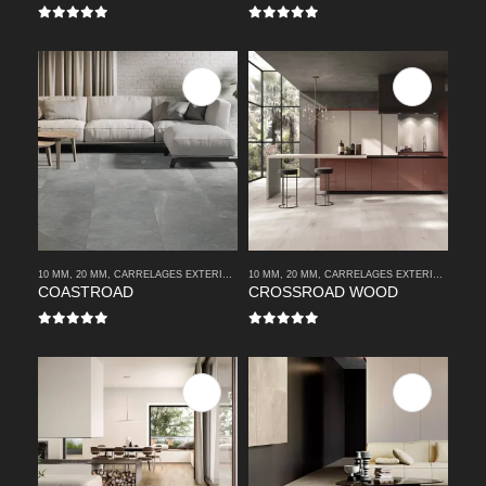
0
sur 5
0
sur 5
10 MM
,
20 MM
,
CARRELAGES EXTERIEURS
10 MM
,
CARRELAGES INTERIEURS
,
20 MM
,
CARRELAGES EXTERIEURS
,
MODERNE
,
CA
COASTROAD
CROSSROAD WOOD
0
sur 5
0
sur 5