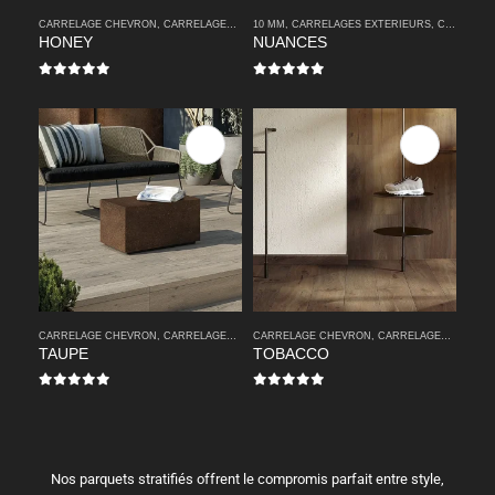
CARRELAGE CHEVRON
,
CARRELAGES INTERIEURS
10 MM
,
CARRELAGES EXTERIEURS
,
IMITATION PARQUETS
,
PARQUETS
,
CARRELAGES INTERIEURS
,
P
HONEY
NUANCES
0
sur 5
0
sur 5
CARRELAGE CHEVRON
,
CARRELAGES INTERIEURS
CARRELAGE CHEVRON
,
IMITATION PARQUETS
,
CARRELAGES INTERIEURS
,
PARQUETS
,
P
TAUPE
TOBACCO
0
sur 5
0
sur 5
Nos parquets stratifiés offrent le compromis parfait entre style,