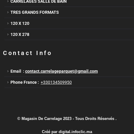
CARRELAGES SALLE DE BAIN
TRES GRANDS FORMATS
120 X 120
120 X 278
Contact Info
Email :
contact.carrelageparquet@gmail.com
Phone France :
+330134509950
© Magasin De Carrelage 2023 - Tous Droits Réservés .
Créé par
digital.infoclic.ma