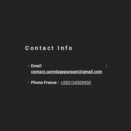
Contact Info
Email :
contact.carrelageparquet@gmail.com
Phone France :
+330134509950