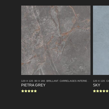
120 X 120
,
80 X 160
,
BRILLANT
,
CARRELAGES INTERIEURS
,
120 X 120
CARRELAGES
,
C
PIETRA GREY
SKY
0
sur 5
0
sur 5