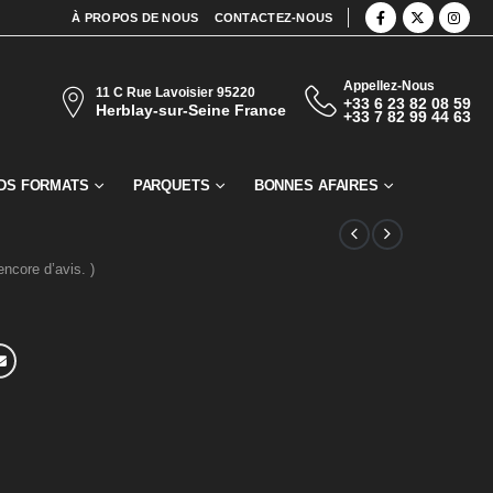
À PROPOS DE NOUS
CONTACTEZ-NOUS
Appellez-Nous
11 C Rue Lavoisier 95220
+33 6 23 82 08 59
Herblay-sur-Seine France
+33 7 82 99 44 63
DS FORMATS
PARQUETS
BONNES AFAIRES
 encore d’avis. )