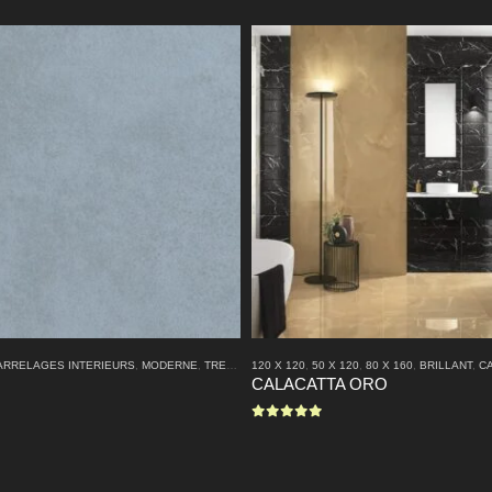
 SALLE DE BAIN
ARRELAGES INTERIEURS
,
MODERNE
,
MODERNE
,
SEMI BRILLANT
,
TRES GRANDS FORMATS
120 X 120
,
50 X 120
,
80 X 160
,
BRILLANT
,
CARR
CALACATTA ORO
0
sur 5