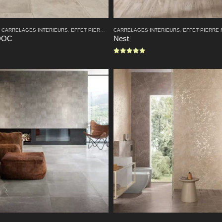
,
CARRELAGES INTERIEURS
,
EFFET PIERRE NATURELLE
CARRELAGES INTERIEURS
,
EFFET PIERRE
DOC
Nest
0
sur 5