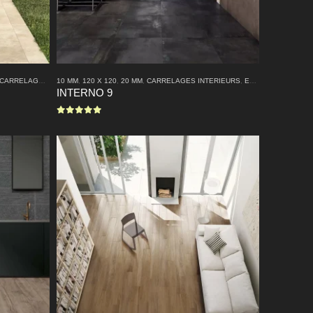
RELLE
CARRELAGES INTERIEURS
,
MODERNE
10 MM
,
120 X 120
,
EFFET PIERRE NATURELLE
,
20 MM
,
CARRELAGES INTERIEURS
,
MODERNE
,
EFFET METAL
,
EFF
INTERNO 9
0
sur 5