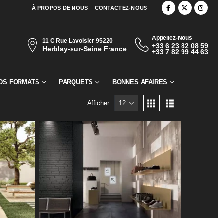
À PROPOS DE NOUS
CONTACTEZ-NOUS
Appellez-Nous
11 C Rue Lavoisier 95220
+33 6 23 82 08 59
Herblay-sur-Seine France
+33 7 82 99 44 63
DS FORMATS
PARQUETS
BONNES AFAIRES
Afficher: