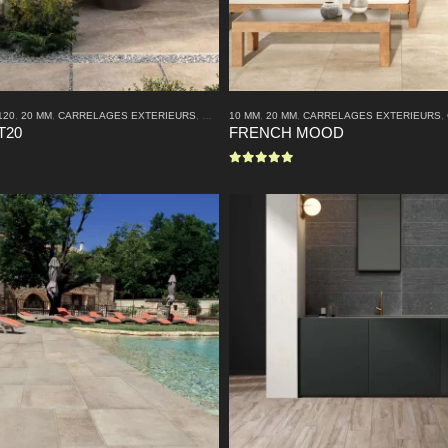
120
,
20 MM
,
CARRELAGES EXTERIEURS
,
CARRELAGES INTERIEURS
10 MM
,
20 MM
,
CARRELAGES EXTERIEURS
,
EFFET PIERRE NATU
,
T20
FRENCH MOOD
0
sur 5