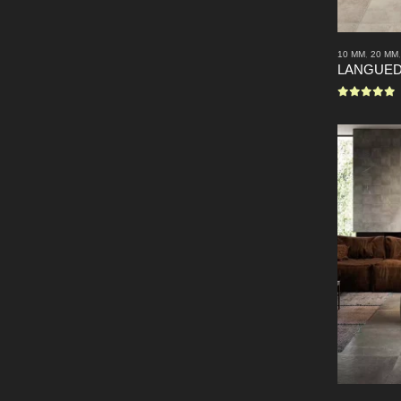
10 MM
,
20 MM
LANGUE
0
sur 5