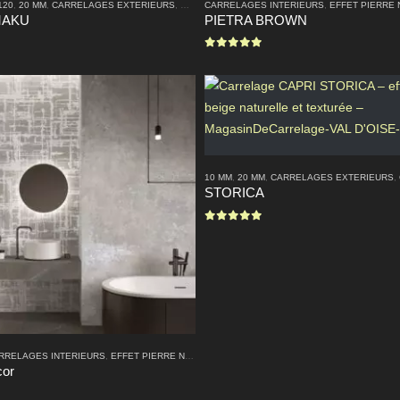
120
,
20 MM
,
CARRELAGES EXTERIEURS
,
CARRELAGES INTERIEURS
CARRELAGES INTERIEURS
,
EFFET PIERRE NATU
,
EFFET PIERRE
MAKU
PIETRA BROWN
0
sur 5
10 MM
,
20 MM
,
CARRELAGES EXTERIEURS
,
STORICA
0
sur 5
RRELAGES INTERIEURS
,
EFFET PIERRE NATURELLE
,
MODERNE
,
PETITE TAILLE
,
TRES GR
cor