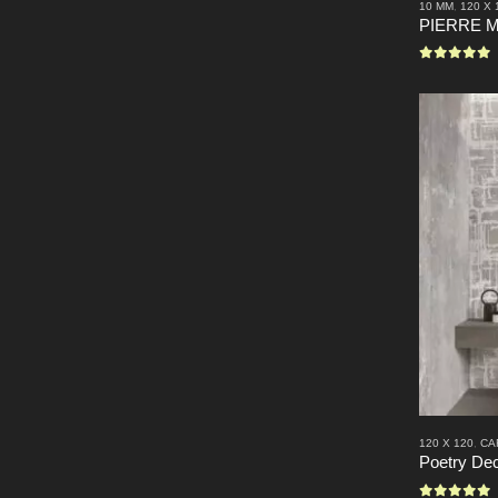
10 MM
,
120 X 
PIERRE 
0
sur 5
120 X 120
,
CA
Poetry De