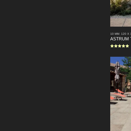
10 MM
,
120 X 
ASTRUM 
0
sur 5