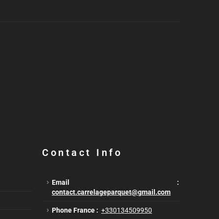
Contact Info
Email :
contact.carrelageparquet@gmail.com
Phone France :
+330134509950