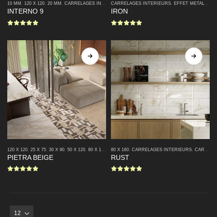
10 MM
,
120 X 120
,
20 MM
,
CARRELAGES INTERIEURS
CARRELAGES INTERIEURS
,
EFFET METAL
,
EFFET PIERRE NATUREL
,
EFFET METAL
,
SEM
INTERNO 9
IRON
0
sur 5
0
sur 5
120 X 120
,
25 X 75
,
30 X 90
,
50 X 120
,
80 X 160
,
BRILLANT
80 X 160
,
,
CARRELAGES INTERIEURS
CARRELAGES INTERIEURS
,
,
CARRELAGES SALLE DE BAIN
CARRELA
PIETRA BEIGE
RUST
0
sur 5
0
sur 5