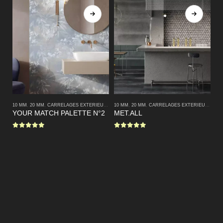
10 MM
,
20 MM
,
CARRELAGES EXTERIEURS
,
CARRELAGES INTERIEURS
10 MM
,
20 MM
,
CARRELAGES EXTERIEURS
,
MODERNE
,
CA
10
YOUR MATCH PALETTE N°2
MET.ALL
N
0
sur 5
0
sur 5
0