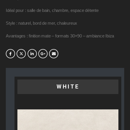
Idéal pour : salle de bain, chambre, espace détente
Style : naturel, bord de mer, chaleureux
Avantages : finition mate – formats 30×90 – ambiance Ibiza
WHITE