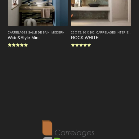
CARRELAGES SALLE DE BAIN
,
MODERNE
,
PETITE TAILLE
25 X 75
,
80 X 160
,
CARRELAGES INTERIEURS
80 
,
C
Wide&Style Mini
ROCK WHITE
D
0
sur 5
0
sur 5
0