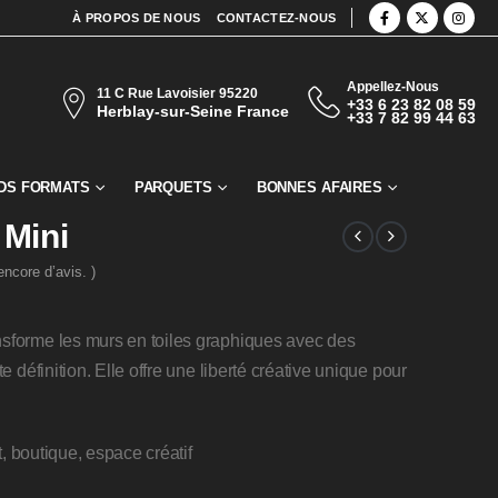
À PROPOS DE NOUS
CONTACTEZ-NOUS
Appellez-Nous
11 C Rue Lavoisier 95220
+33 6 23 82 08 59
Herblay-sur-Seine France
+33 7 82 99 44 63
DS FORMATS
PARQUETS
BONNES AFAIRES
 Mini
 encore d’avis. )
orme les murs en toiles graphiques avec des
 définition. Elle offre une liberté créative unique pour
t, boutique, espace créatif