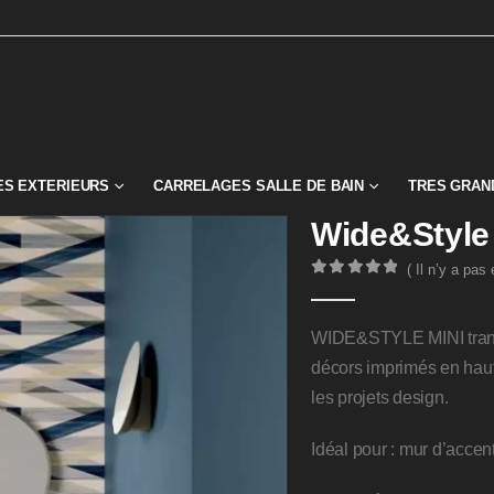
S EXTERIEURS
CARRELAGES SALLE DE BAIN
TRES GRAN
Wide&Style
( Il n’y a pas
0
Sur 5
WIDE&STYLE MINI transf
décors imprimés en haute
les projets design.
Idéal pour : mur d’accen