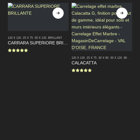
120 X 120
,
25 X 75
,
50 X 120
,
BRILLANT
,
CARRELAGES INTERIEURS
,
CARRELAGES SALLE DE 
CARRARA SUPERIORE BRILLANTE
0
sur 5
120 X 120
,
25 X 75
,
30 X 90
,
50 X 120
,
80 X 160
,
B
CALACATTA
25 
D
0
sur 5
0