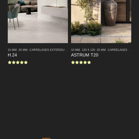
10 MM
,
20 MM
,
CARRELAGES EXTERIEURS
,
CARRELAGES INTERIEURS
10 MM
,
120 X 120
,
20 MM
,
CARRELAGES EXTERIEURS
,
MODERNE
10
H.24
ASTRUM T20
E
0
sur 5
0
sur 5
0