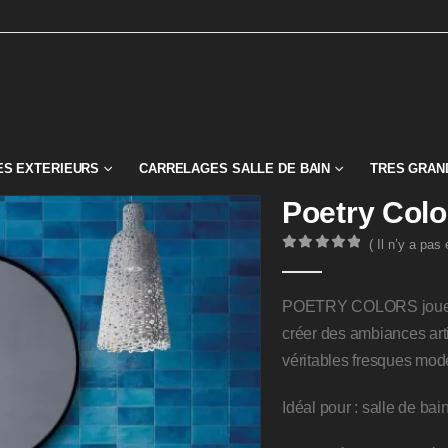
S EXTERIEURS
CARRELAGES SALLE DE BAIN
TRES GRAN
Poetry Colo
( Il n’y a pas
0
Sur 5
POETRY COLORS joue avec
créer des ambiances arti
véritables fresques mod
Idéal pour : salle de bai