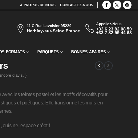
À PROPOS DE NOUS
CONTACTEZ-NOUS
Appellez-Nous
11 C Rue Lavoisier 95220
+33 6 23 82 08 59
Herblay-sur-Seine France
+33 7 82 99 44 63
DS FORMATS
PARQUETS
BONNES AFAIRES
rs
 encore d’avis. )
 les teintes pastel et les motifs décoratifs pour
stiques et poétiques. Elle transforme les murs en
ernes.
n, cuisine, espace créatif