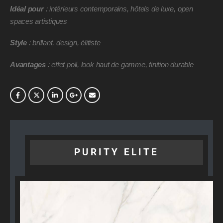
Idéal pour
: intérieurs contemporains, hôtels de luxe, open
spaces artistiques
Style
: brillant, design, élitiste
Avantages
: effet poli, look haut de gamme, finition durable
PURITY ELITE