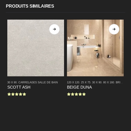
PRODUITS SIMILAIRES
30 X 90
,
CARRELAGES SALLE DE BAIN
120 X 120
,
25 X 75
,
30 X 90
,
80 X 160
,
BRILLANT
30 
,
SCOTT ASH
BEIGE DUNA
VI
0
sur 5
0
sur 5
0