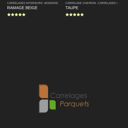
CARRELAGES INTERIEURS
,
MODERNE
,
TRES GRANDS FORMATS
CARRELAGE CHEVRON
,
CARRELAGES INTERIEURS
CA
RAMAGE BEIGE
TAUPE
C
0
sur 5
0
sur 5
0