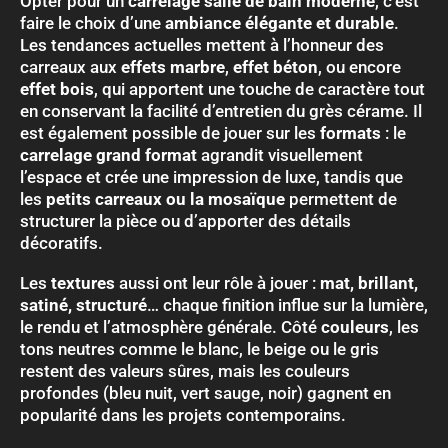
Opter pour un
carrelage salle de bain moderne
, c’est
faire le choix d’une
ambiance élégante et durable
.
Les tendances actuelles mettent à l’honneur des
carreaux aux
effets marbre
,
effet béton
, ou encore
effet bois
, qui apportent une touche de caractère tout
en conservant la facilité d’entretien du grès cérame. Il
est également possible de jouer sur les
formats
: le
carrelage grand format
agrandit visuellement
l’espace et crée une impression de luxe, tandis que
les
petits carreaux ou la mosaïque
permettent de
structurer la pièce ou d’apporter des détails
décoratifs.
Les
textures
aussi ont leur rôle à jouer :
mat, brillant,
satiné, structuré
… chaque finition influe sur la lumière,
le rendu et l’atmosphère générale. Côté
couleurs
, les
tons neutres comme le blanc, le beige ou le gris
restent des valeurs sûres, mais les couleurs
profondes (bleu nuit, vert sauge, noir) gagnent en
popularité dans les projets contemporains.