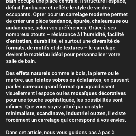
bain
occupe une place centrale. Il structure l’espace,
définit l’ambiance et reflète le style de vie des
occupants. Opter pour un
carrelage moderne
permet
de créer une pièce
tendance, épurée, chaleureuse ou
audacieuse
, selon vos préférences. Grâce à ses
nombreux atouts –
résistance à l’humidité
,
facilité
d’entretien
,
durabilité
, et surtout une
diversité de
formats, de motifs et de textures
– le carrelage
devient le
matériau idéal
pour personnaliser votre
salle de bain.
Des
effets naturels
comme le bois, la pierre ou le
marbre, aux
teintes sobres ou éclatantes
, en passant
par les
carreaux grand format
qui agrandissent
visuellement l’espace ou les
mosaïques décoratives
pour une touche sophistiquée, les possibilités sont
infinies. Que vous soyez attiré par un
style
minimaliste
,
scandinave
,
industriel
ou
zen
, il existe
forcément un carrelage qui correspond à vos envies.
Dans cet article, nous vous guidons pas à pas à